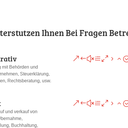
terstutzen Ihnen Bei Fragen Betre
rativ
&#xe052
g mit Behörden und
rnehmen, Steuerklärung,
ben, Rechtsberatung, usw.
t
&#xe052
uf und verkauf von
Übernahme,
llung, Buchhaltung,