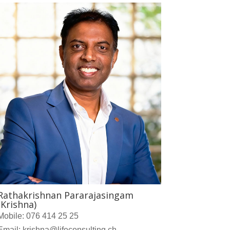
Rathakrishnan Pararajasingam
(Krishna)
Mobile: 076 414 25 25
Email: krishna@lifeconsulting.ch