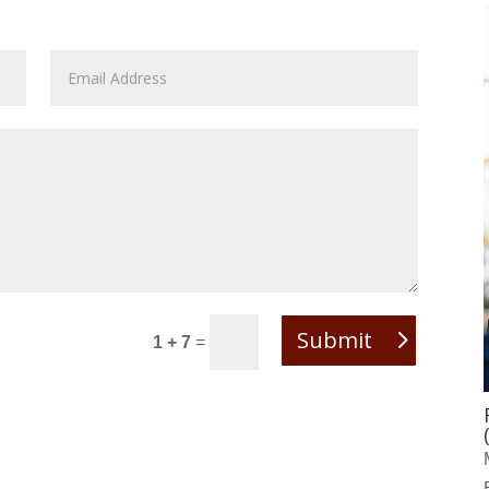
Submit
1 + 7
=