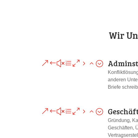
Wir Un
Adminst
&#xe052;
Konfliktlösun
anderen Unte
Briefe schrei
Geschäf
&#xe052;
Gründung, Ka
Geschäften, 
Vertragserste