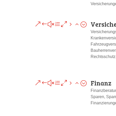
Versicherung
Versich
&#xe052;
Versicherung
Krankenversi
Fahrzeugvers
Bauherrenver
Rechtsschutz
Finanz
&#xe052;
Finanzberatu
Sparen, Sparm
Finanzierunge